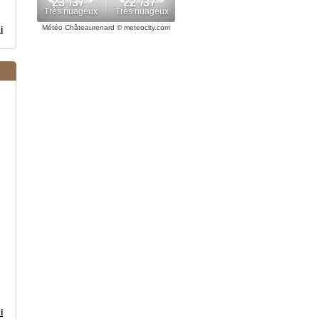
Météo Châteaurenard
© meteocity.com