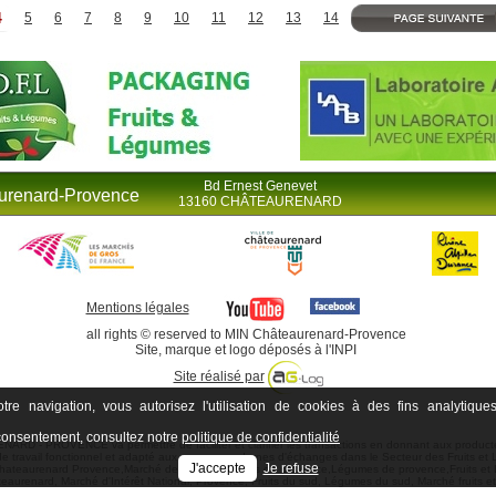
4
5
6
7
8
9
10
11
12
13
14
Bd Ernest Genevet
urenard-Provence
13160 CHÂTEAURENARD
Mentions légales
all rights © reserved to MIN Châteaurenard-Provence
Site, marque et logo déposés à l'INPI
Site réalisé par
tre navigation, vous autorisez l'utilisation de cookies à des fins analytiques
consentement, consultez notre
politique de confidentialité
D - PROVENCE va permettre de faciliter et clarifier les transactions en donnant aux producte
 de travail fonctionnel et adapté aux moyens modernes d'échanges dans le Secteur des Fruits et
J'accepte
Je refuse
ateaurenard Provence,Marché de provence,Fruits de provence,Légumes de provence,Fruits e
eaurenard, Marché d'Intérêt National, Provence, Fruits du sud, Légumes du sud, Marché fruits e