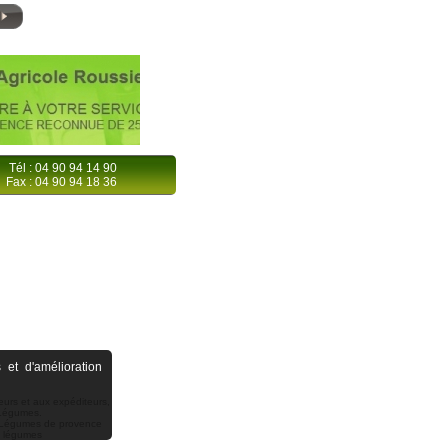
Tél : 04 90 94 14 90
Fax : 04 90 94 18 36
 et d'amélioration
urs et aux expéditeurs,
 Légumes.
t Légumes de provence
t légumes