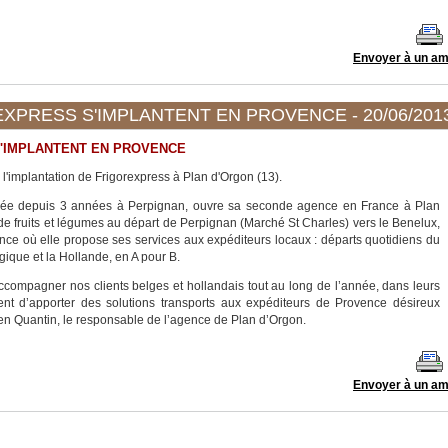
PRESS S'IMPLANTENT EN PROVENCE - 20/06/201
'IMPLANTENT EN PROVENCE
mplantation de Frigorexpress à Plan d'Orgon (13).
ée depuis 3 années à Perpignan, ouvre sa seconde agence en France à Plan
 de fruits et légumes au départ de Perpignan (Marché St Charles) vers le Benelux,
nce où elle propose ses services aux expéditeurs locaux : départs quotidiens du
ique et la Hollande, en A pour B.
ccompagner nos clients belges et hollandais tout au long de l’année, dans leurs
ent d’apporter des solutions transports aux expéditeurs de Provence désireux
ien Quantin, le responsable de l’agence de Plan d’Orgon.