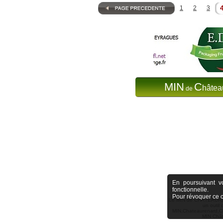
1
2
3
MIN
C
hâtea
de
En poursuivant vo
fonctionnelle.
Pour révoquer ce 
Le MIN de CHÂTEAURENAR
un outil
MIN,Chateaurenard,Ch
MIN Chât