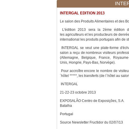
INTER
INTERGAL EDITION 2013
Le salon des Produits Alimentaires et des 
L'édition 2013 sera la 2ème édition d
les agriculteurs et les producteurs de denr
international les produits portugais afin de 
INTERGAL se veut une plate-forme d'échan
salon a reçu de nombreux visiteurs professi
(Allemagne, Belgique, France, Royaume-
Unis, Hongrie, Pays-Bas, Norvège).
Pour accroître encore le nombre de visiteur
´hôtel *****, les transferts (de l´hôtel au salo
INTERGAL
21-22-23 octobre 2013
EXPOSALÃO Centro de Exposições, S.A.
Batalha
Portugal
Source Newsletter Fructidor du 02/07/13