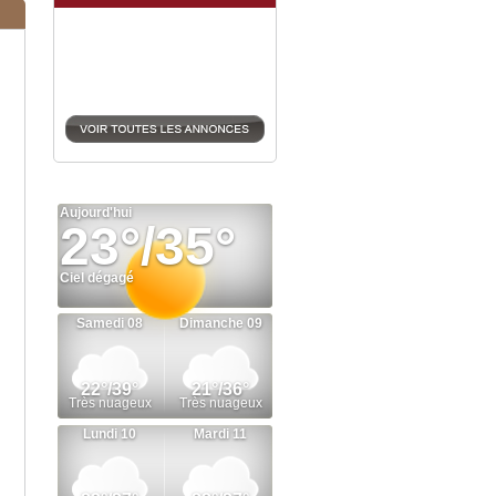
27/08/2025
N°29.2025 TRACTEUR
RENAULT 551
VEND UN TRACTEUR
RENAULT 551
BON ETAT.
MOTEUR EN TRES BON ETAT.
ENTRETIEN REGULIER.
PNEUS ARRIERE : NEUFS
PNEUS AVANT : MOYENS MAIS
PEUVENT ENCORE DURER.
TROIS POINTS ARRIERE.
TOIT SUR POSTE CONDUITE.
PRIX : 8000€
TEL : 06 08 93 73 85