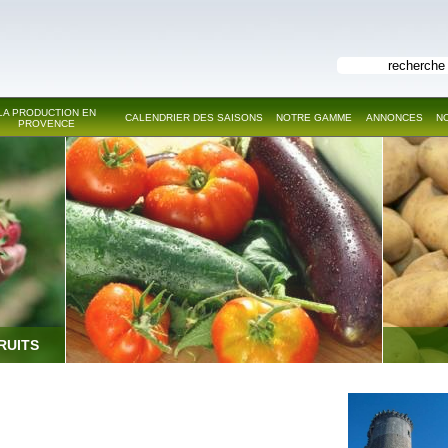
LA PRODUCTION EN
CALENDRIER DES SAISONS
NOTRE GAMME
ANNONCES
N
PROVENCE
RUITS