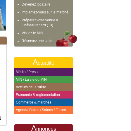
Devenez locataire
Implantez-vous sur le marché
Préparer votre venue à
Châteaurenard (13)
Visitez le MIN
Réservez une salle
A
ctualité
Média / Presse
MIN / La vie du MIN
24/04/2026
Acteurs de la filière
Economie & réglementation
LOCAL DE 200M² ISOLE
Avec quai à l'avant et la cour
Commerce & marchés
Agenda Foires / Salons / Forum
A
nnonces