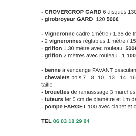
-
CROVERCROP GARD
6 disques 130
-
girobroyeur GARD
120
500€
-
Vigneronne
cadre 1mètre / 1.35 de t
- 2
vigneronnes
réglables 1 mètre / 1
-
griffon
1.30 mètre avec rouleau
500
-
griffon
2 mètres avec rouleau
1 100
-
benne
à vendange FAVANT basculan
-
chevalets
bois 7 - 8 -10 - 13 - 14- 
taille
-
brouettes
de ramasssage 3 marche
-
tuteurs
fer 5 cm de diamètre et 1m d
-
pompe FARGET
100 avec clapet et 
TEL
06 03 18 29 84