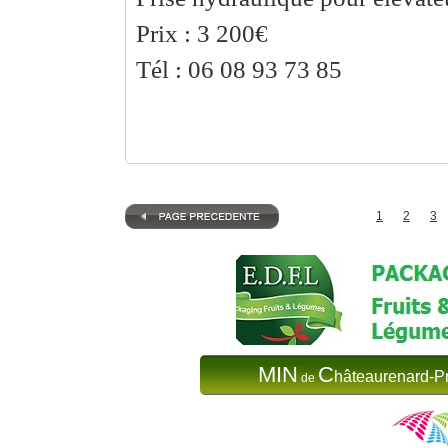
Prix : 3 200€
Tél : 06 08 93 73 85
1
2
3
MIN
C
hâteaurenard-P
de