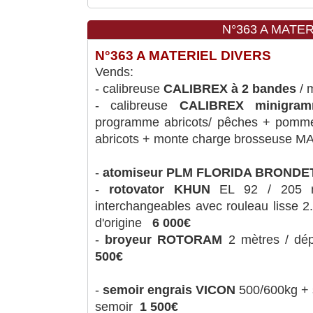
N°363 A MATER
N°363 A MATERIEL DIVERS
Vends:
- calibreuse
CALIBREX à 2 bandes
/ 
- calibreuse
CALIBREX minigra
programme abricots/ pêches + p
abricots + monte charge brosseuse 
-
atomiseur PLM FLORIDA BRONDE
-
rotovator KHUN
EL 92 / 205 m
interchangeables avec roule
d'origine
6 000€
-
broyeur ROTORAM
2 mètres / dé
5
00€
-
semoir engrais VICON
500/600kg + s
semoir
1 500€