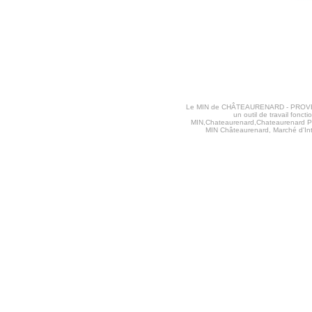
Le MIN de CHÂTEAURENARD - PROVENCE va
un outil de travail fon
MIN,Chateaurenard,Chateaurenard Pr
MIN Châteaurenard, Marché d'Int