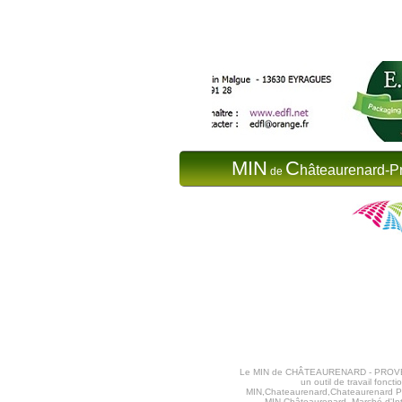
MIN
C
hâteaurenard-P
de
Le MIN de CHÂTEAURENARD - PROVENCE va
un outil de travail fon
MIN,Chateaurenard,Chateaurenard Pr
MIN Châteaurenard, Marché d'Int