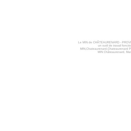
Le MIN de CHÂTEAURENARD - PROVENCE va
un outil de travail fon
MIN,Chateaurenard,Chateaurenard Pr
MIN Châteaurenard, Marc