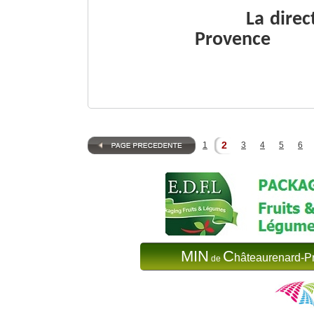
La dire
Provence
2
1
3
4
5
6
MIN
C
hâteaurenard-P
de