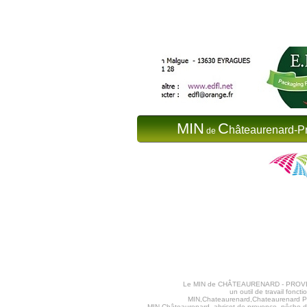
MIN
C
hâteaurenard-P
de
Le MIN de CHÂTEAURENARD - PROVENCE va
un outil de travail fon
MIN,Chateaurenard,Chateaurenard Pr
MIN Châteaurenard, abricot de provence, pêche de 