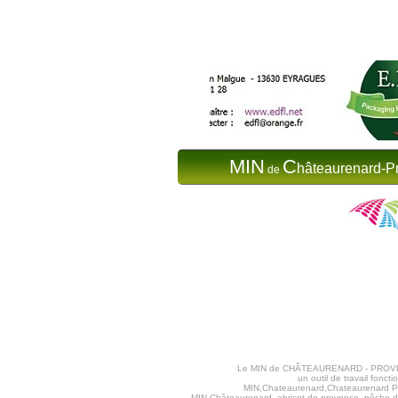
MIN
C
hâteaurenard-P
de
Le MIN de CHÂTEAURENARD - PROVENCE va
un outil de travail fon
MIN,Chateaurenard,Chateaurenard Pr
MIN Châteaurenard, abricot de provence, pêche de 