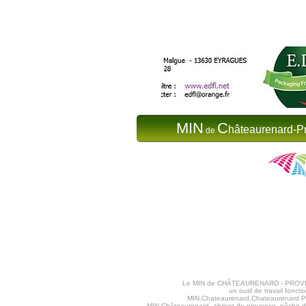
MIN
C
hâteaurenard-P
de
Le MIN de CHÂTEAURENARD - PROVENCE va
un outil de travail fon
MIN,Chateaurenard,Chateaurenard Pr
MIN Châteaurenard, abricot de provence, pêche de 