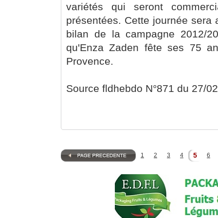
variétés qui seront commerci
présentées. Cette journée sera 
bilan de la campagne 2012/201
qu'Enza Zaden fête ses 75 a
Provence.
Source fldhebdo N°871 du 27/0
5
1
2
3
4
6