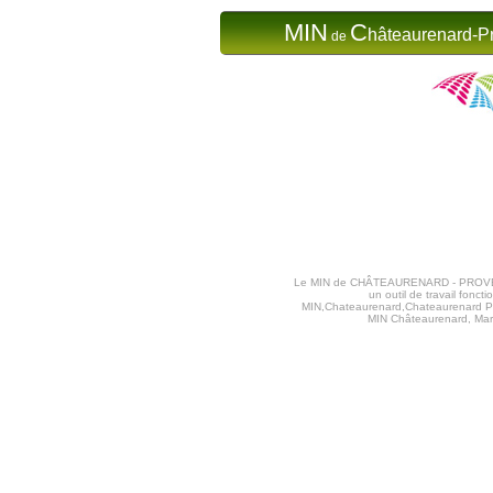
MIN
C
hâteaurenard-P
de
Le MIN de CHÂTEAURENARD - PROVENCE va
un outil de travail fon
MIN,Chateaurenard,Chateaurenard Pr
MIN Châteaurenard, Marc